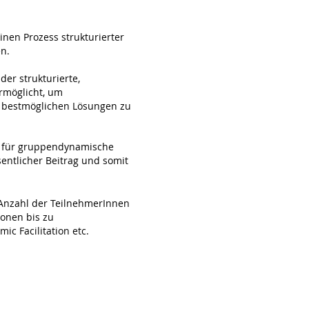
en Prozess strukturierter
en.
der strukturierte,
rmöglicht, um
t bestmöglichen Lösungen zu
t für gruppendynamische
sentlicher Beitrag und somit
 Anzahl der TeilnehmerInnen
ionen bis zu
ic Facilitation etc.