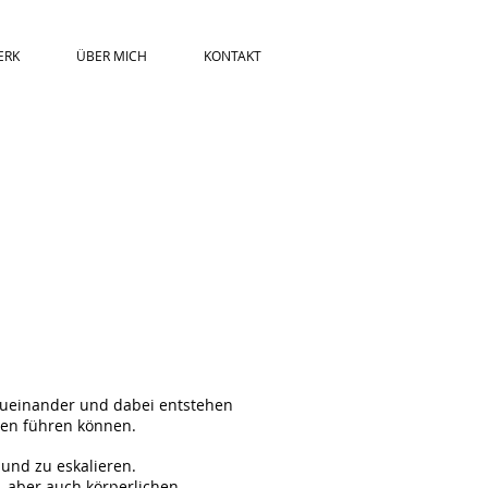
ERK
ÜBER MICH
KONTAKT
ueinander und dabei entstehen
ten führen können.
und zu eskalieren.
, aber auch körperlichen