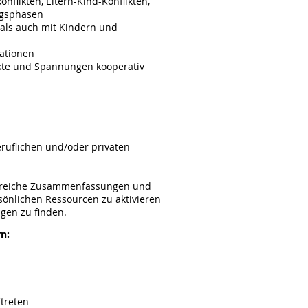
flikten, Eltern-Kind-Konflikten,
ngsphasen
 als auch mit Kindern und
sationen
kte und Spannungen kooperativ
ruflichen und/oder privaten
ilfreiche Zusammenfassungen und
rsönlichen Ressourcen zu aktivieren
ngen zu finden.
n:
treten