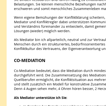
Belastungen. Sie können menschliche Beziehungen nachha
erschweren und somit menschliches Zusammenleben mass
Wenn eigene Bemühungen der Konfliktklärung scheitern, ka
Mediator und Konfliktregler dabei unterstützen Kommun
und Verständnis füreinander zu entwickeln, damit geme
Lösungen (wieder) möglich werden.
Als Mediator bin ich allparteilich, neutral und zur Vertrau
Menschen durch ein strukturiertes, bedürfnisorientiertes
Konfliktkultur des Vertrauens, der Eigenverantwortung u
CO-MEDIATION
Co-Mediation bedeutet, dass die Mediation durch minde
durchgeführt wird. Die Zusammensetzung des Mediations
Quellberufen ermöglicht, die Konfliktsituation aus mehre
und stellt zusätzlich ein Modell für konstruktive Zusamm
Denn 4 Augen sehen mehr, 4 Ohren hören besser, 2 Herz
Als Mediator unterstütze ich Sie: