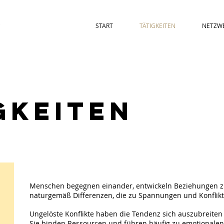
r
START
TÄTIGKEITEN
NETZW
GKEITEN
Menschen begegnen einander, entwickeln Beziehungen z
naturgemäß Differenzen, die zu Spannungen und Konflik
Ungelöste Konflikte haben die Tendenz sich auszubreiten 
Sie binden Ressourcen und führen häufig zu emotionalen