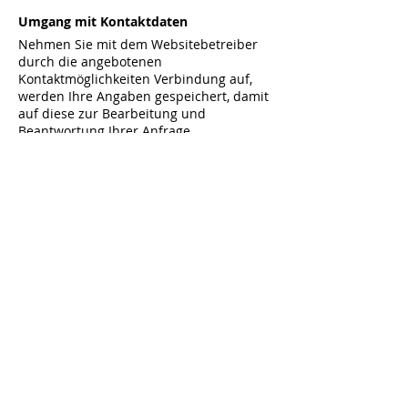
Umgang mit Kontaktdaten
Nehmen Sie mit dem Websitebetreiber
durch die angebotenen
Kontaktmöglichkeiten Verbindung auf,
werden Ihre Angaben gespeichert, damit
auf diese zur Bearbeitung und
Beantwortung Ihrer Anfrage
zurückgegriffen werden kann. Ohne Ihre
Einwilligung werden diese Daten nicht an
Dritte weitergegeben.
Rechte des Nutzers: Auskunft,
Berichtigung und Löschung
Sie als Nutzer erhalten auf Antrag
Ihrerseits und nach Nachweis Ihrer
Identität kostenlose Auskunft darüber,
welche personenbezogenen Daten über
Sie gespeichert wurden. Sofern Ihr
Wunsch nicht mit einer gesetzlichen
Pflicht zur Aufbewahrung von Daten (z. B.
Vorratsdatenspeicherung) kollidiert,
haben Sie ein Anrecht auf Berichtigung